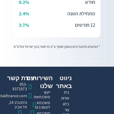
חודש
0.2%
מתחילת השנה
2.4%
12 חודשים
3.7%
* הנתונים מתעדכנים באופן שוטף ע"פ פרסומי בנק ישראל והלמ"ס
ניווט
השירותים
יצירת קשר​
053-
באתר
שלנו
9371973
בית
ייעוץ
ktakfinance.com
משכנתאות
אודות
גרוזנברג 14,
משכנתא
בלוג
תל אביב
למסורבים
צור
I
T
F
משכנתא