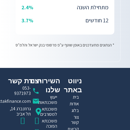
מתחילת השנה
2.4%
12 חודשים
3.7%
* הנתונים מתעדכנים באופן שוטף ע"פ פרסומי בנק ישראל והלמ"ס
ניווט
השירותים
יצירת קשר​
053-
באתר
שלנו
9371973
בית
ייעוץ
ktakfinance.com
משכנתאות
אודות
גרוזנברג 14,
משכנתא
בלוג
תל אביב
למסורבים
צור
I
T
F
משכנתא
קשר
הפוכה
n
a
i
קביעת