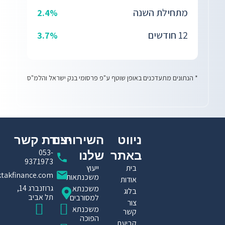
מתחילת השנה
2.4%
12 חודשים
3.7%
* הנתונים מתעדכנים באופן שוטף ע"פ פרסומי בנק ישראל והלמ"ס
ניווט
השירותים
יצירת קשר​
053-
באתר
שלנו
9371973
בית
ייעוץ
ktakfinance.com
משכנתאות
אודות
גרוזנברג 14,
משכנתא
בלוג
תל אביב
למסורבים
צור
I
T
F
משכנתא
קשר
הפוכה
n
a
i
קביעת