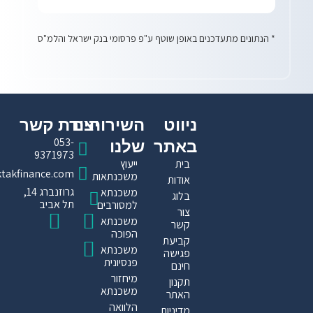
* הנתונים מתעדכנים באופן שוטף ע"פ פרסומי בנק ישראל והלמ"ס
ניווט
השירותים
יצירת קשר​
053-
באתר
שלנו
9371973
בית
ייעוץ
ktakfinance.com
משכנתאות
אודות
גרוזנברג 14,
משכנתא
בלוג
תל אביב
למסורבים
צור
I
T
F
משכנתא
קשר
הפוכה
n
a
i
קביעת
משכנתא
פגישה
s
k
c
פנסיונית
חינם
t
e
t
מיחזור
תקנון
משכנתא
האתר
a
b
o
הלוואה
מדיניות